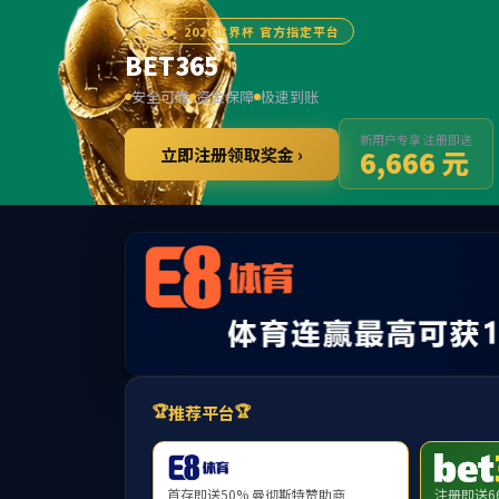
******
首页
学院概况
师资力量