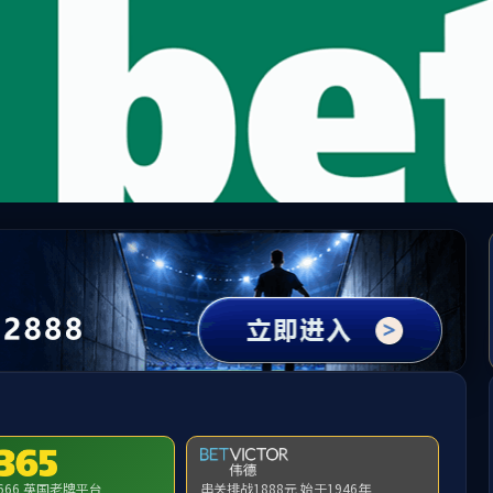
中国·yl88858永利(集团)官方网站-Ultra Platfor
人才引进
本科生教育
研究生教育
教