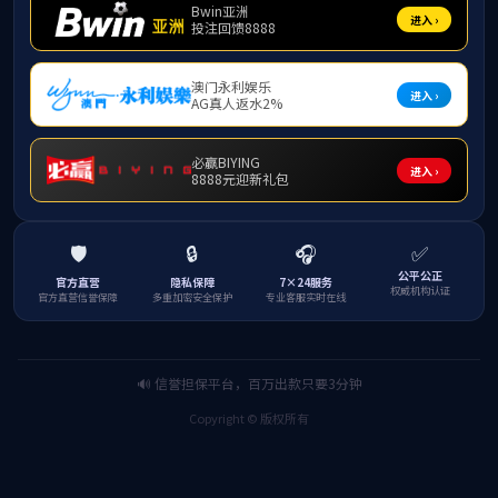
通知公告
11
会。会
首
人才引
接
点评，
此