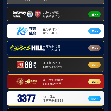
本科生教育
培养
专业介绍